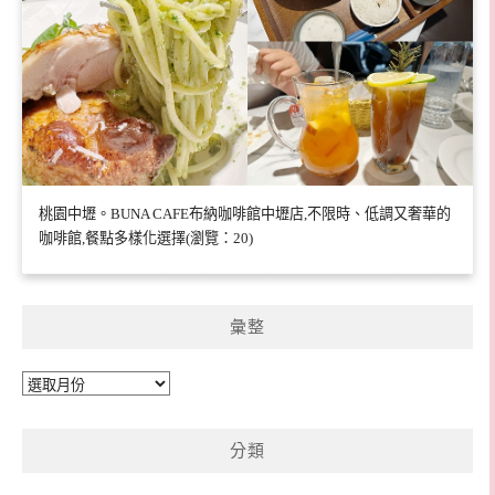
桃園中壢。BUNA CAFE布納咖啡館中壢店,不限時、低調又奢華的
咖啡館,餐點多樣化選擇(瀏覽：20)
彙整
彙
整
分類