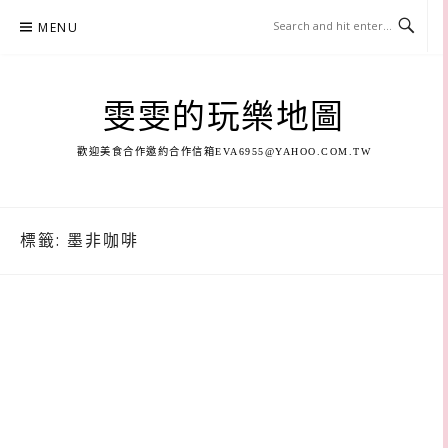
Skip
MENU
to
content
雯雯的玩樂地圖
歡迎美食合作邀約合作信箱
EVA6955@YAHOO.COM.TW
標籤:
墨非咖啡