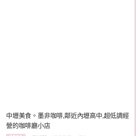
中壢美食。墨非咖啡,鄰近內壢高中,超低調經
營的咖啡廳小店