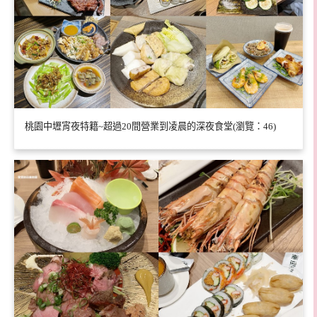
桃園中壢宵夜特籍~超過20間營業到凌晨的深夜食堂(瀏覽：46)