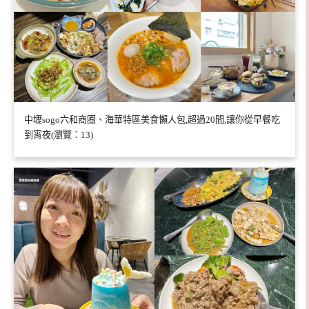
中壢sogo六和商圈、海華特區美食懶人包,超過20間,讓你從早餐吃
到宵夜(瀏覽：13)