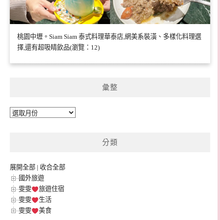
桃園中壢。Siam Siam 泰式料理華泰店,網美系裝潢、多樣化料理選
擇,還有超吸睛飲品(瀏覽：12)
彙整
彙
整
分類
展開全部
|
收合全部
國外旅遊
雯雯
旅遊住宿
雯雯
生活
雯雯
美食