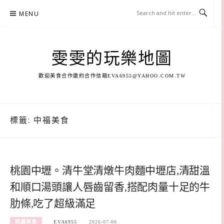
Skip
MENU
to
content
雯雯的玩樂地圖
歡迎美食合作邀約合作信箱
EVA6955@YAHOO.COM.TW
標籤:
中福美食
桃園中壢。清牛堂清燉牛肉麵中壢店,清甜溫
和順口湯頭讓人唇齒留香,搭配肉量十足的牛
肋條,吃了超級滿足
桃園美食
EVA6955
2026-07-06