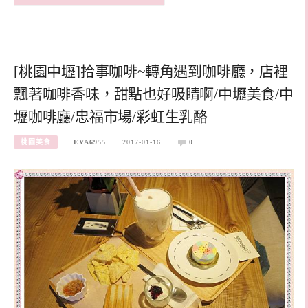
[桃園中壢]拾事咖啡~轉角遇到咖啡廳，店裡
飄著咖啡香味，甜點也好吸睛啊/中壢美食/中
壢咖啡廳/忠福市場/彩虹生乳酪
桃園美食
EVA6955
2017-01-16
0