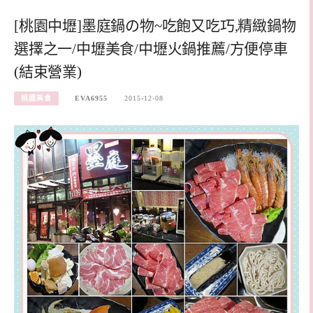
[桃園中壢]墨庭鍋の物~吃飽又吃巧,精緻鍋物
選擇之一/中壢美食/中壢火鍋推薦/方便停車
(結束營業)
桃園美食
EVA6955
2015-12-08