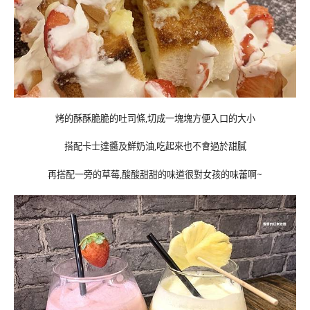
烤的酥酥脆脆的吐司條,切成一塊塊方便入口的大小
搭配卡士達醬及鮮奶油,吃起來也不會過於甜膩
再搭配一旁的草莓,酸酸甜甜的味道很對女孩的味蕾啊~