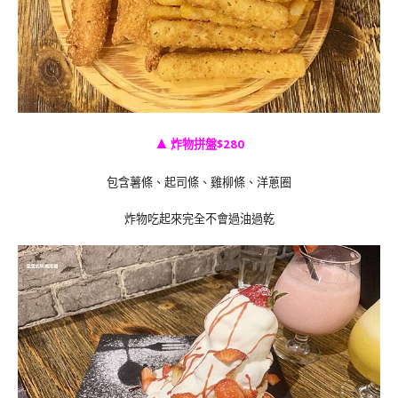
▲
炸物拼盤$280
包含薯條
、
起司條
、
雞柳條
、
洋蔥圈
炸物吃起來完全不會過油過乾