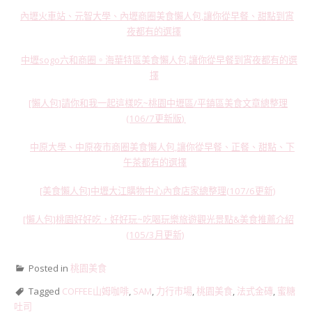
內壢火車站、元智大學、內壢商圈美食懶人包,讓你從早餐、甜點到宵
夜都有的選擇
中壢sogo六和商圈。海華特區美食懶人包,讓你從早餐到宵夜都有的選
擇
[懶人包]請你和我一起這樣吃~桃園中壢區/平鎮區美食文章總整理
(106/7更新版)
中原大學、中原夜市商圈美食懶人包,讓你從早餐、正餐、甜點、下
午茶都有的選擇
[美食懶人包]中壢大江購物中心內食店家總整理(107/6更新)
[懶人包]桃園好好吃，好好玩~吃喝玩樂旅遊觀光景點&美食推薦介紹
(105/3月更新)
Posted in
桃園美食
Tagged
COFFEE山姆咖啡
,
SAM
,
力行市場
,
桃園美食
,
法式金磚
,
蜜糖
吐司