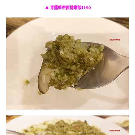
▲
青醬藍帶豬排燉飯$190