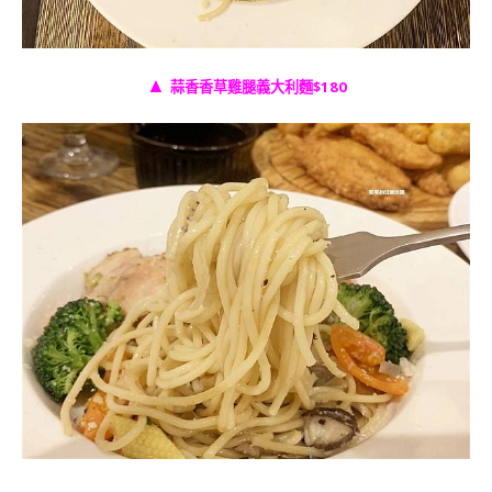
▲
蒜香香草雞腿義大利麵$180