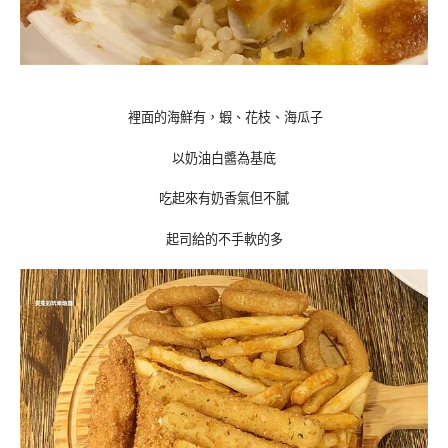
裡面的海鮮有，蝦、花枝、海瓜子
以奶油白醬為基底
吃起來有奶香氣但不膩
起司給的不手軟的多