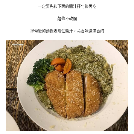
一定要先和下面的醬汁拌勻後再吃
麵條不軟爛
拌勻後的麵條吸附住醬汁，蒜香味還滿香的