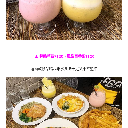
▲
輕酪草莓$120、鳳梨百香果$120
這兩款飲品喝起來水果味十足又不會過甜