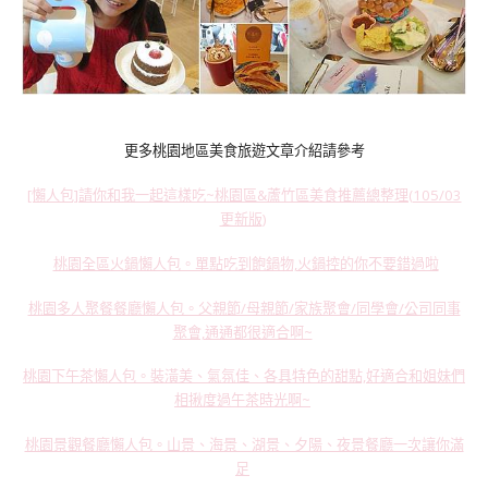
更多桃園地區美食旅遊文章介紹請參考
[懶人包]請你和我一起這樣吃~桃園區&蘆竹區美食推薦總整理(105/03
更新版)
桃園全區火鍋懶人包。單點吃到飽鍋物,火鍋控的你不要錯過啦
桃園多人聚餐餐廳懶人包。父親節/母親節/家族聚會/同學會/公司同事
聚會,通通都很適合啊~
桃園下午茶懶人包。裝潢美、氣氛佳、各具特色的甜點,好適合和姐妹們
相揪度過午茶時光啊~
桃園景觀餐廳懶人包。山景、海景、湖景、夕陽、夜景餐廳一次讓你滿
足