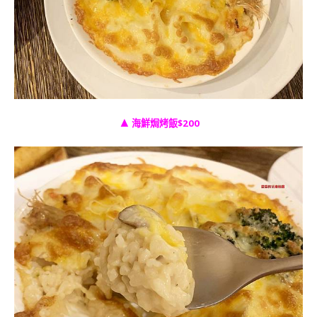
▲
海鮮焗烤飯$200