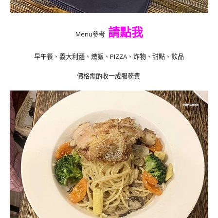
請點我
Menu參考
早午餐
、
義大利麵
、
燉飯
、
PIZZA
、
炸物
、
甜點
、
飲品
價格需酌收一成服務費