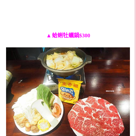
▲
蛤蜊牡蠣鍋$300