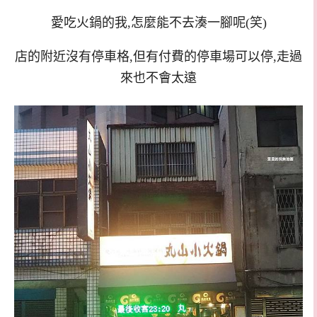
愛吃火鍋的我,怎麼能不去湊一腳呢(笑)
店的附近沒有停車格,但有付費的停車場可以停,走過
來也不會太遠