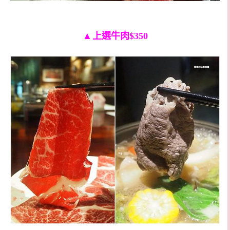
▲
上選牛肉$350