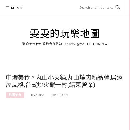
Skip
MENU
to
content
雯雯的玩樂地圖
歡迎美食合作邀約合作信箱
EVA6955@YAHOO.COM.TW
中壢美食。丸山小火鍋,丸山燒肉新品牌,居酒
屋風格,台式炒火鍋一村(結束營業)
桃園美食
EVA6955
2019-03-19