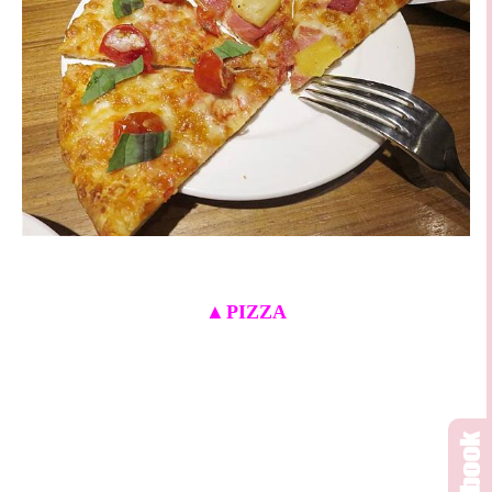
▲
PIZZA