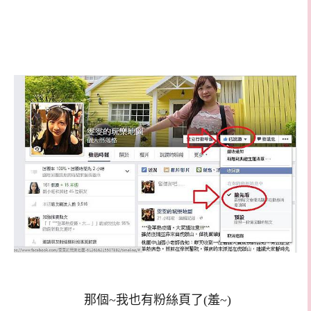
那個~我也有粉絲頁了(羞~)