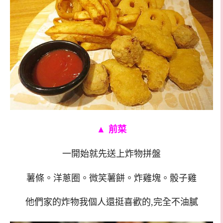
▲
前菜
一開始就先送上炸物拼盤
薯條。洋蔥圈。微笑薯餅。炸雞塊。骰子雞
他們家的炸物我個人還挺喜歡的,完全不油膩