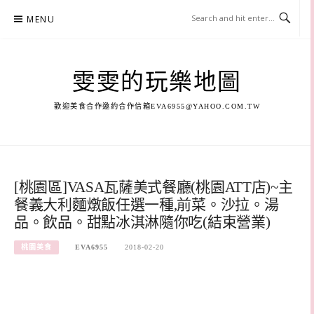
Skip
MENU
to
content
雯雯的玩樂地圖
歡迎美食合作邀約合作信箱
EVA6955@YAHOO.COM.TW
[桃園區]VASA瓦薩美式餐廳(桃園ATT店)~主
餐義大利麵燉飯任選一種,前菜。沙拉。湯
品。飲品。甜點冰淇淋隨你吃(結束營業)
桃園美食
EVA6955
2018-02-20