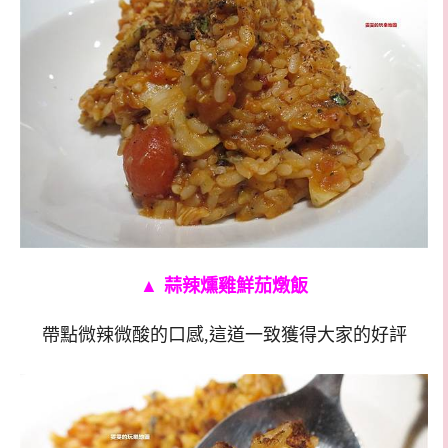
▲
蒜辣燻雞鮮茄燉飯
帶點微辣微酸的口感,這道一致獲得大家的好評