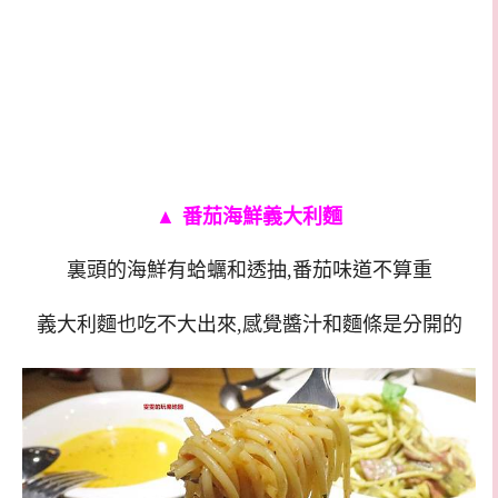
▲
番茄海鮮義大利麵
裏頭的海鮮有蛤蠣和透抽,番茄味道不算重
義大利麵也吃不大出來,感覺醬汁和麵條是分開的