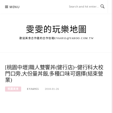
Skip
MENU
to
content
雯雯的玩樂地圖
歡迎美食合作邀約合作信箱
EVA6955@YAHOO.COM.TW
[桃園中壢]職人雙饗丼(健行店)~健行科大校
門口旁,大份量丼飯,多種口味可選擇(結束營
業)
桃園美食
EVA6955
2018-01-26