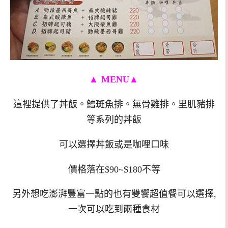
▲
MENU
▲
這裡提供了丼飯。鱈斑魚排。無骨雞排。里肌豬排
等系列的丼飯
可以選擇丼飯或是咖哩口味
價格落在$90~$180不等
另外想吃澎湃豐富一點的也有雙饗超值餐可以選擇,
一次可以吃到兩種食材