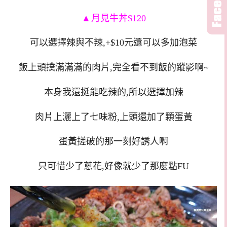
▲
月見牛丼$120
可以選擇辣與不辣,+$10元還可以多加泡菜
飯上頭撲滿滿滿的肉片,完全看不到飯的蹤影啊~
本身我還挺能吃辣的,所以選擇加辣
肉片上灑上了七味粉,上頭還加了顆蛋黃
蛋黃搓破的那一刻好誘人啊
只可惜少了蔥花,好像就少了那麼點FU