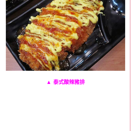
▲
泰式酸辣豬排