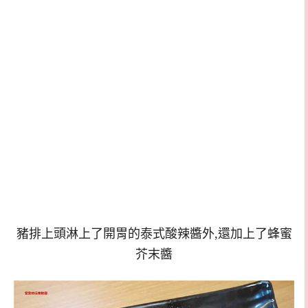
豬排上頭淋上了開胃的泰式酸辣醬外,還加上了蜂蜜
芥末醬