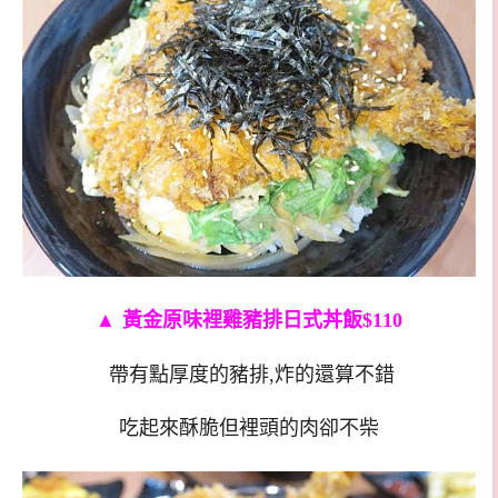
▲
黃金原味裡雞豬排日式丼飯$110
帶有點厚度的豬排,炸的還算不錯
吃起來酥脆但裡頭的肉卻不柴