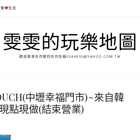
雯雯
生活
雯雯的玩樂地圖
歡迎美食合作邀約合作信箱
EVA6955@YAHOO.COM.TW
TOUCH(中壢幸福門市)~來自韓
現點現做(結束營業)