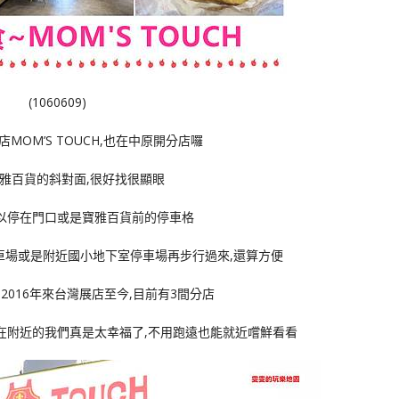
(1060609)
MOM’S TOUCH,也在中原開分店囉
雅百貨的斜對面,很好找很顯眼
以停在門口或是寶雅百貨前的停車格
車場或是附近國小地下室停車場再步行過來,還算方便
H自2016年來台灣展店至今,目前有3間分店
在附近的我們真是太幸福了,不用跑遠也能就近嚐鮮看看