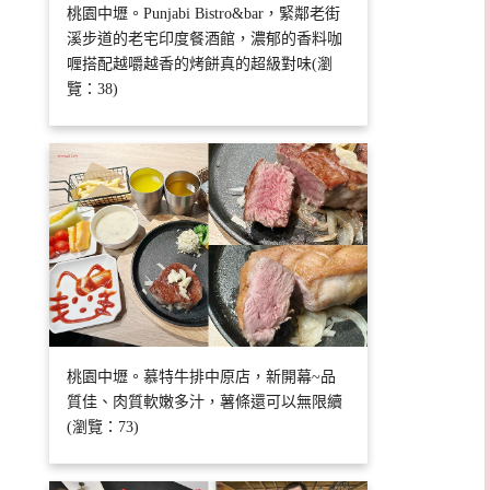
桃園中壢。Punjabi Bistro&bar，緊鄰老街
溪步道的老宅印度餐酒館，濃郁的香料咖
喱搭配越嚼越香的烤餅真的超級對味(瀏
覽：38)
桃園中壢。慕特牛排中原店，新開幕~品
質佳、肉質軟嫩多汁，薯條還可以無限續
(瀏覽：73)