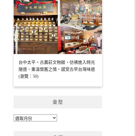
台中太平。古農莊文物館，彷彿進入時光
隧道，重溫懷舊之情，感受古早台灣味道
(瀏覽：50)
彙整
彙
整