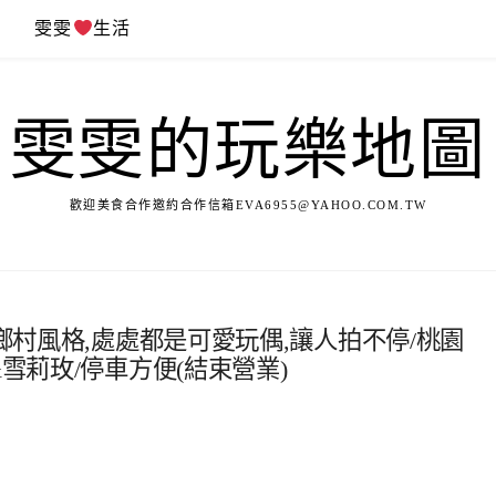
遊
雯雯
生活
雯雯的玩樂地圖
歡迎美食合作邀約合作信箱
EVA6955@YAHOO.COM.TW
fee~雜貨鄉村風格,處處都是可愛玩偶,讓人拍不停/桃園
雪莉玫/停車方便(結束營業)