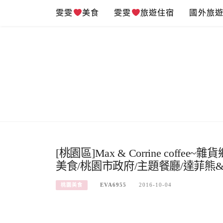
Skip
雯雯
美食
雯雯
旅遊住宿
國外旅
to
content
[桃園區]Max & Corrine cof
美食/桃園市政府/主題餐廳/達菲熊&
EVA6955
2016-10-04
桃園美食