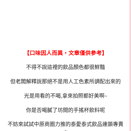
【口味因人而異，文章僅供參考】
不得不說這裡的飲品顏色都很鮮豔
但老闆解釋說那絕不是用人工色素所調配出來的
光是用看的不喝,拿來拍照都好美啊~
你是否喝膩了坊間的手搖杯飲料呢
不妨來試試中原商圈力推的泰愛泰式飲品連鎖專賣