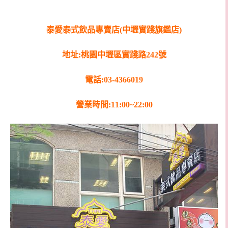
泰愛泰式飲品專賣店(中壢實踐旗鑑店)
地址:桃園中壢區實踐路242號
電話:03-4366019
營業時間:11:00~22:00