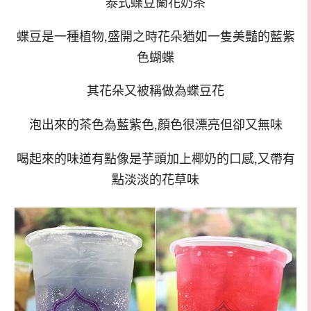
泰式蝶豆蘭花奶茶
蝶豆是一種植物,盛開之時花朵猶如一隻美豔的藍紫
色蝴蝶
其花朵又被稱做為蝶豆花
泡出來的茶色為藍紫色,顏色很漂亮但卻又無味
喝起來的味道有點像是芋頭加上椰奶的口感,又帶有
點淡淡的花草味