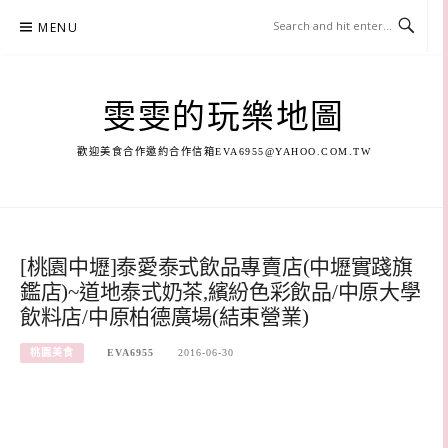
Skip
MENU
to
content
雯雯的玩樂地圖
歡迎美食合作邀約合作信箱
EVA6955@YAHOO.COM.TW
[桃園中壢]泰愛泰式飲品專賣店(中壢實踐旗
鑑店)~道地泰式奶茶,繽紛色彩飲品/中原大學
飲料店/中原柏德廣場(結束營業)
桃園美食
EVA6955
2016-06-30