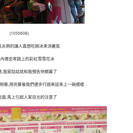
(1050608)
氣炎熱的讓人直想吃碗冰來消暑氣
在內壢忠孝路上的彩虹雪雪花冰
時,我家姑姑就和我預告快開幕了
用餐,用完餐後我們便步行過來這來上一碗嚐嚐
店面,馬上引起人家目光的注意了