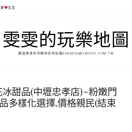
雯雯
生活
雯雯的玩樂地圖
歡迎美食合作邀約合作信箱
EVA6955@YAHOO.COM.TW
花冰甜品(中壢忠孝店)~粉嫩門
品多樣化選擇,價格親民(結束