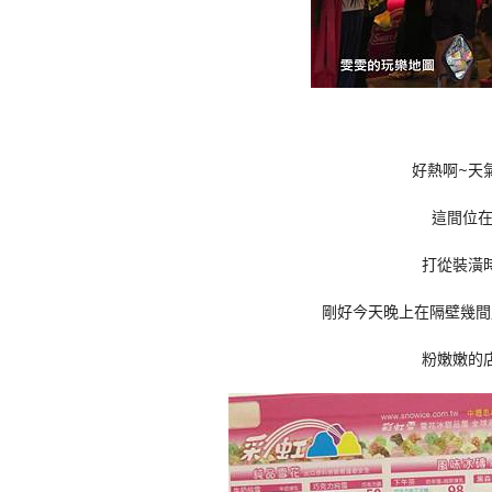
好熱啊~天
這間位
打從裝潢
剛好今天晚上在隔壁幾間
粉嫩嫩的