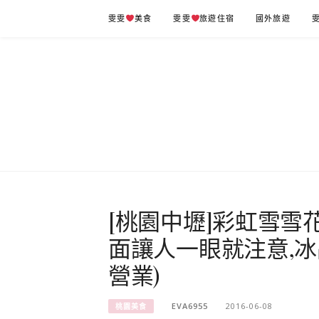
Skip
雯雯
美食
雯雯
旅遊住宿
國外旅遊
to
content
[桃園中壢]彩虹雪雪
面讓人一眼就注意,冰
營業)
EVA6955
2016-06-08
桃園美食