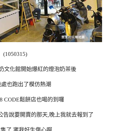
(1050315)
奶文化館開始爆紅的燈泡奶茶後
幾處也跑出了模仿熱潮
8 CODE鬆餅店也喝的到囉
公告說要開賣的那天,晚上我就去報到了
售了,害我好生傷心啊