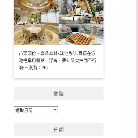
苗栗頭份。雲朵森林x泳池咖啡,直接在泳
池裡享用餐點，浮誇、夢幻又欠拍到不行
啊～(瀏覽：26)
彙整
彙
整
分類