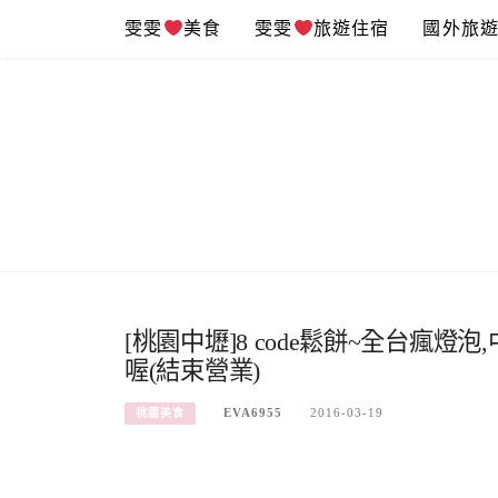
Skip
雯雯
美食
雯雯
旅遊住宿
國外旅
to
content
[桃園中壢]8 code鬆餅~全台瘋
喔(結束營業)
EVA6955
2016-03-19
桃園美食