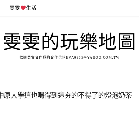
遊
雯雯
生活
雯雯的玩樂地圖
歡迎美食合作邀約合作信箱
EVA6955@YAHOO.COM.TW
燈泡,中原大學這也喝得到這夯的不得了的燈泡奶茶