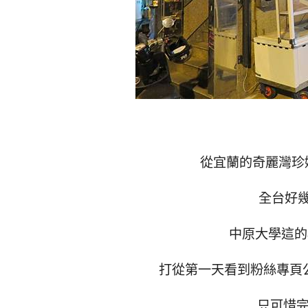
從宜蘭的奇麗灣珍
全台好
中原大學這的
打從第一天看到粉絲專頁
只可惜完