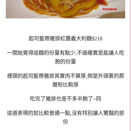
起司藍帶豬排紅醬義大利麵$218
一開始覺得這麵的份量有點少,不過確實是能讓人吃
飽的份量
裡頭的起司藍帶豬排其實肉不算厚,倒是外頭裹的那
層粉比較厚
吃完了豬排也差不多半飽了~冏
這道表現的就比較普通一點,沒有特別讓人驚豔的部
份