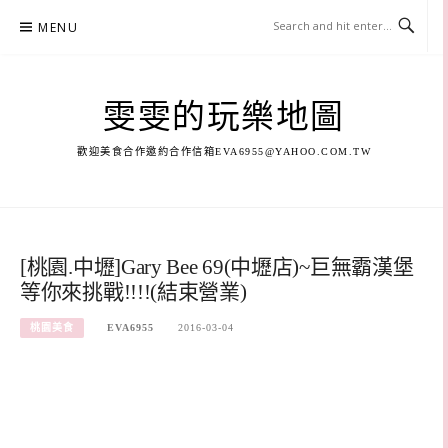
Skip
MENU
to
content
雯雯的玩樂地圖
歡迎美食合作邀約合作信箱
EVA6955@YAHOO.COM.TW
[桃園.中壢]Gary Bee 69(中壢店)~巨無霸漢堡
等你來挑戰!!!!(結束營業)
桃園美食
EVA6955
2016-03-04