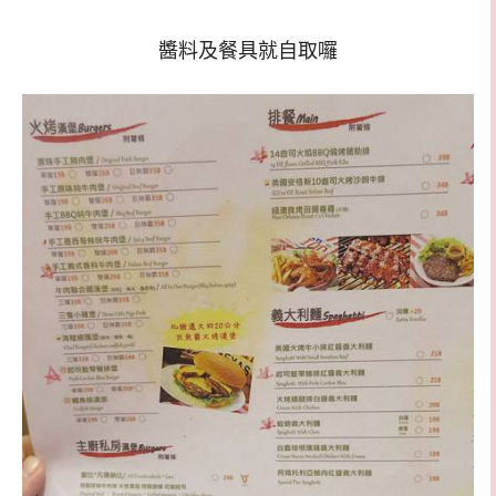
醬料及餐具就自取囉