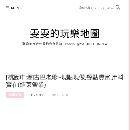
Skip
MENU
to
content
雯雯的玩樂地圖
歡迎美食合作邀約合作信箱
EVA6955@YAHOO.COM.TW
[桃園中壢]古巴老爹~現點現做,餐點豐富,用料
實在(結束營業)
桃園美食
EVA6955
2016-01-10