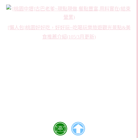
[懶人包]桃園好好吃，好好玩~吃喝玩樂旅遊觀光景點&美
食推薦介紹(105/3月更新)