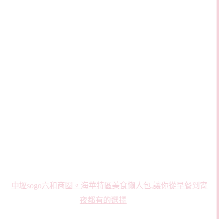
中壢sogo六和商圈。海華特區美食懶人包,讓你從早餐到宵
夜都有的選擇