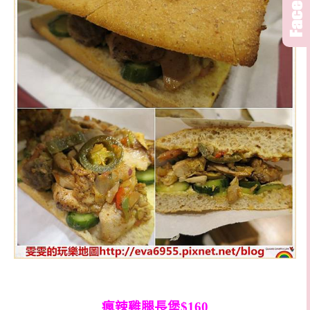
瘋辣雞腿長堡$160