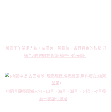
桃園下午茶懶人包。裝潢美、氣氛佳、各具特色的甜點,好
適合和姐妹們相揪度過午茶時光啊~
桃園景觀餐廳懶人包。山景、海景、湖景、夕陽、夜景餐
廳一次讓你滿足