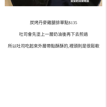
炭烤丹麥雞腿排單點$135
吐司會先塗上一層奶油後再下去煎過
所以吐司吃起來外層帶點酥酥的,裡頭則是很鬆軟