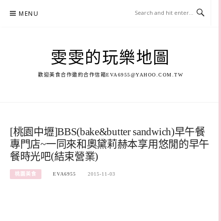
Skip
MENU
to
content
雯雯的玩樂地圖
歡迎美食合作邀約合作信箱
EVA6955@YAHOO.COM.TW
[桃園中壢]BBS(bake&butter sandwich)早午餐
專門店~一同來和奧黛莉赫本享用悠閒的早午
餐時光吧(結束營業)
桃園美食
EVA6955
2015-11-03