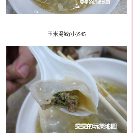
玉米湯餃(小)$45