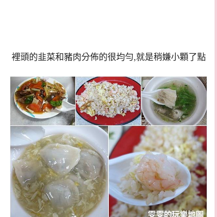
裡頭的韭菜和豬肉分佈的很均勻,就是
稍嫌小顆了點