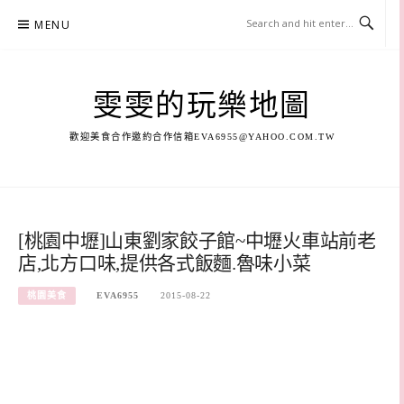
Skip
MENU
to
content
雯雯的玩樂地圖
歡迎美食合作邀約合作信箱
EVA6955@YAHOO.COM.TW
[桃園中壢]山東劉家餃子館~中壢火車站前老
店,北方口味,提供各式飯麵.魯味小菜
桃園美食
EVA6955
2015-08-22