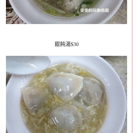
餛飩湯$30