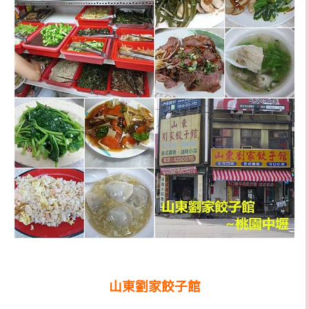
山東劉家餃子館