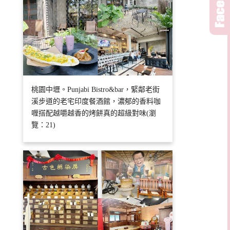
桃園中壢。Punjabi Bistro&bar，緊鄰老街
溪步道的老宅印度餐酒館，濃郁的香料咖
喱搭配越嚼越香的烤餅真的超級對味(瀏
覽：21)