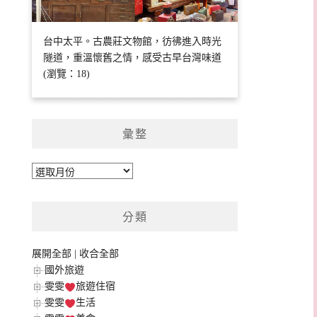
台中太平。古農莊文物館，彷彿進入時光
隧道，重溫懷舊之情，感受古早台灣味道
(瀏覽：18)
彙整
彙
整
分類
展開全部
|
收合全部
國外旅遊
雯雯
旅遊住宿
雯雯
生活