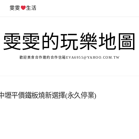
遊
雯雯
生活
雯雯的玩樂地圖
歡迎美食合作邀約合作信箱
EVA6955@YAHOO.COM.TW
中壢平價鐵板燒新選擇(永久停業)