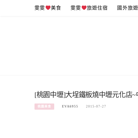
Skip
雯雯
美食
雯雯
旅遊住宿
國外旅
to
content
[桃園中壢]大埕鐵板燒中壢元化店~
EVA6955
2015-07-27
桃園美食