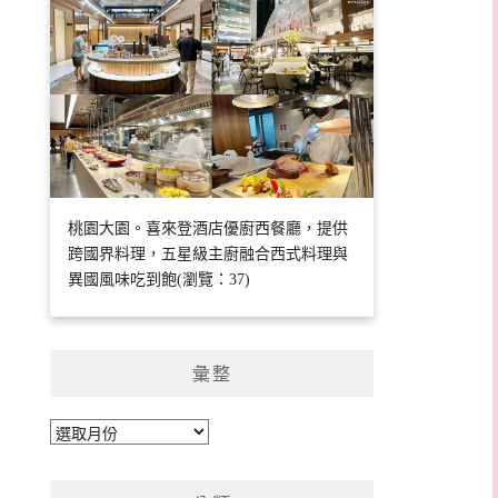
桃園大園。喜來登酒店優廚西餐廳，提供
跨國界料理，五星級主廚融合西式料理與
異國風味吃到飽(瀏覽：37)
彙整
彙
整