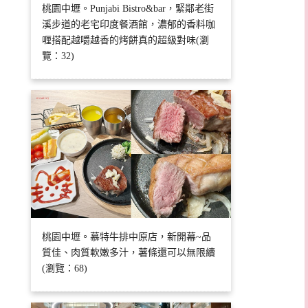
桃園中壢。Punjabi Bistro&bar，緊鄰老街
溪步道的老宅印度餐酒館，濃郁的香料咖
喱搭配越嚼越香的烤餅真的超級對味(瀏
覽：32)
桃園中壢。慕特牛排中原店，新開幕~品
質佳、肉質軟嫩多汁，薯條還可以無限續
(瀏覽：68)