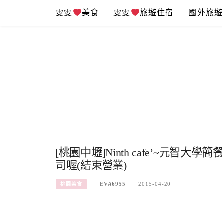
Skip
雯雯
美食
雯雯
旅遊住宿
國外旅
to
content
[桃園中壢]Ninth cafe’~元
司喔(結束營業)
EVA6955
2015-04-20
桃園美食