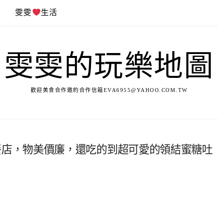
遊
雯雯
生活
雯雯的玩樂地圖
歡迎美食合作邀約合作信箱
EVA6955@YAHOO.COM.TW
智大學簡餐店，物美價廉，還吃的到超可愛的領結蜜糖吐