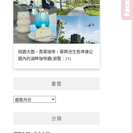
桃園大園。喬寓咖啡，華興池生態埤塘公
園內的湖畔咖啡廳(瀏覽：21)
彙整
彙
整
分類