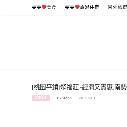
Skip
雯雯
美食
雯雯
旅遊住宿
國外旅
to
content
[桃園平鎮]聚福莊~經濟又實惠,南勢
EVA6955
2015-03-19
桃園美食