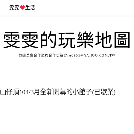
遊
雯雯
生活
雯雯的玩樂地圖
歡迎美食合作邀約合作信箱
EVA6955@YAHOO.COM.TW
山仔頂104/3月全新開幕的小館子(已歇業)