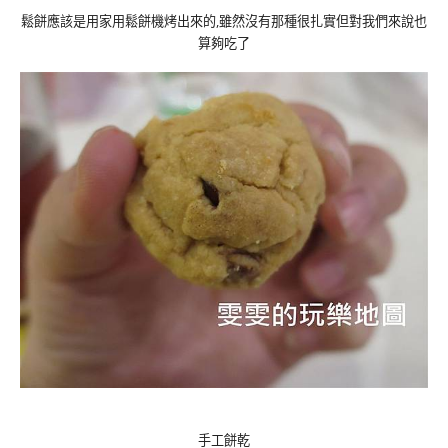
鬆餅應該是用家用鬆餅機烤出來的,雖然沒有那種很扎實但對我們來說也
算夠吃了
手工餅乾