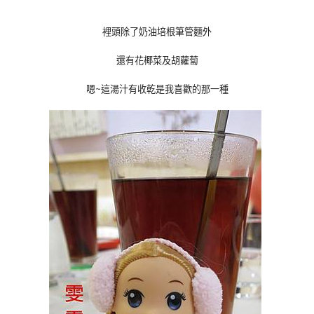
裡頭除了奶油培根筆管麵外
還有花椰菜及胡蘿蔔
嗯~這湯汁有收乾是我喜歡的那一種