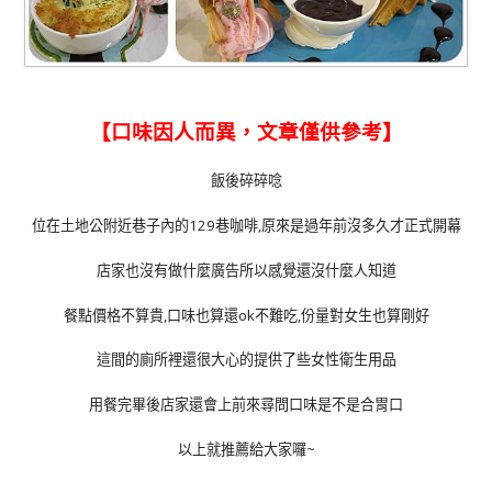
【口味因人而異，文章僅供參考】
飯後碎碎唸
位在土地公附近巷子內的129巷咖啡,原來是過年前沒多久才正式開幕
店家也沒有做什麼廣告所以感覺還沒什麼人知道
餐點價格不算貴,口味也算還ok不難吃,份量對女生也算剛好
這間的廁所裡還很大心的提供了些女性衛生用品
用餐完畢後店家還會上前來尋問口味是不是合胃口
以上就推薦給大家囉~