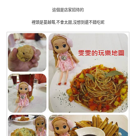
這個是店家招待的
裡頭是蔓越莓,不會太甜,沒想到還不錯吃呢