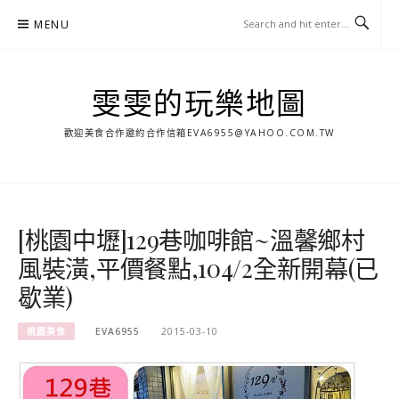
Skip
MENU
to
content
雯雯的玩樂地圖
歡迎美食合作邀約合作信箱
EVA6955@YAHOO.COM.TW
[桃園中壢]129巷咖啡館~溫馨鄉村
風裝潢,平價餐點,104/2全新開幕(已
歇業)
桃園美食
EVA6955
2015-03-10