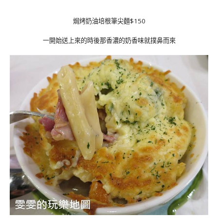
焗烤奶油培根筆尖麵$150
一開始送上來的時後那香濃的奶香味就撲鼻而來