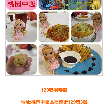
129巷咖啡館
地址:桃市中壢區福德街129巷3號