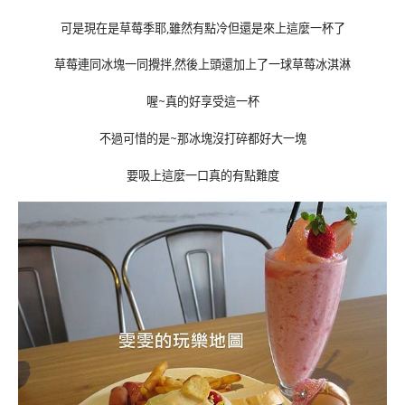
可是現在是草莓季耶,雖然有點冷但還是來上這麼一杯了
草莓連同冰塊一同攪拌,然後上頭還加上了一球草莓冰淇淋
喔~真的好享受這一杯
不過可惜的是~那冰塊沒打碎都好大一塊
要吸上這麼一口真的有點難度