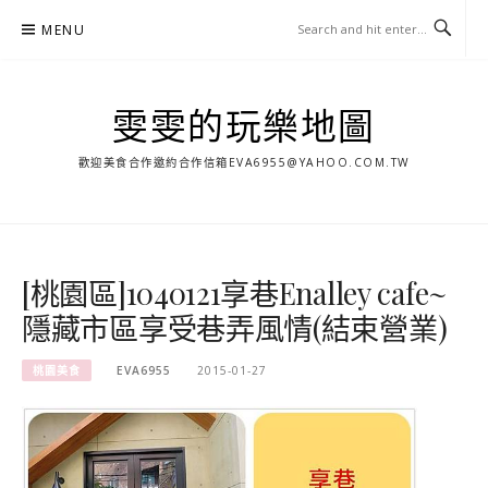
Skip
MENU
to
content
雯雯的玩樂地圖
歡迎美食合作邀約合作信箱
EVA6955@YAHOO.COM.TW
[桃園區]1040121享巷Enalley cafe~
隱藏市區享受巷弄風情(結束營業)
桃園美食
EVA6955
2015-01-27