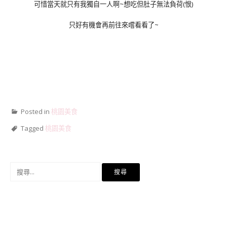
可惜當天就只有我獨自一人啊~想吃但肚子無法負荷(恨)
只好有機會再前往來嚐看看了~
Posted in
桃園美食
Tagged
桃園美食
搜
尋
關
鍵
字: