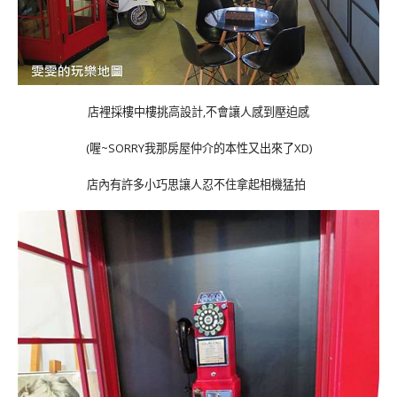
店裡採樓中樓挑高設計,不會讓人感到壓迫感
(喔~SORRY我那房屋仲介的本性又出來了XD)
店內有許多小巧思讓人忍不住拿起相機猛拍