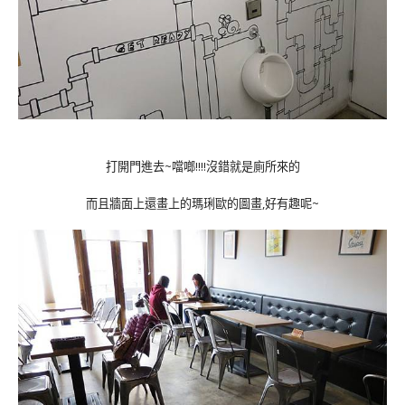
打開門進去~噹啷!!!!沒錯就是廁所來的
而且牆面上還畫上的瑪琍歐的圖畫,好有趣呢~