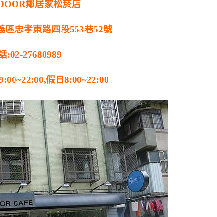
 DOOR鄰居家松菸店
義區忠孝東路四段553巷52號
:02-27680989
0~22:00,假日8:00~22:00