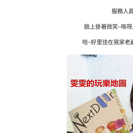
服務人
臉上掛著微笑~唉呀
哈~好里佳在我家老