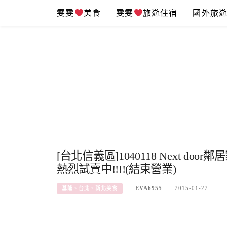
Skip
雯雯
美食
雯雯
旅遊住宿
國外旅
to
content
[台北信義區]1040118 Next d
熱烈試賣中!!!!(結束營業)
EVA6955
2015-01-22
基隆、台北、新北美食