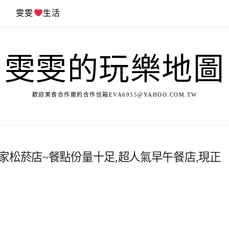
遊
雯雯
生活
雯雯的玩樂地圖
歡迎美食合作邀約合作信箱
EVA6955@YAHOO.COM.TW
oor鄰居家松菸店~餐點份量十足,超人氣早午餐店,現正