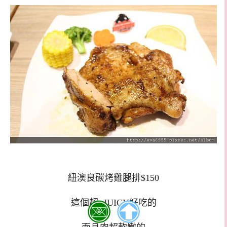
紐澳良碳烤雞腿排$150
這個超~JUICY好吃的