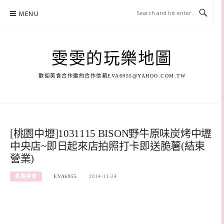
Skip
MENU
to
content
雯雯的玩樂地圖
歡迎美食合作邀約合作信箱
EVA6955@YAHOO.COM.TW
[桃園中壢]1031115 BISON野牛原味炭烤中壢
中央店~即日起來店拍照打卡即送脆薯(結束
營業)
桃園美食
EVA6955
2014-11-24