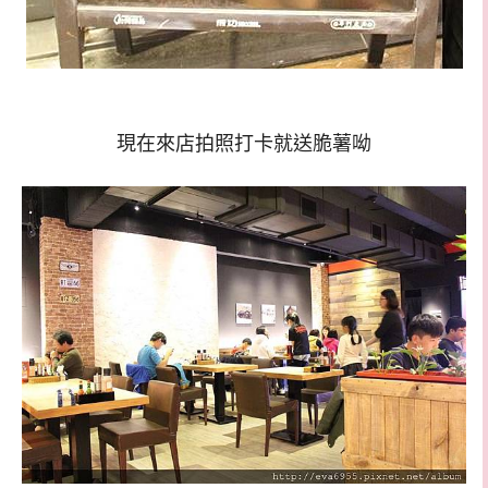
現在來店拍照打卡就送脆薯呦