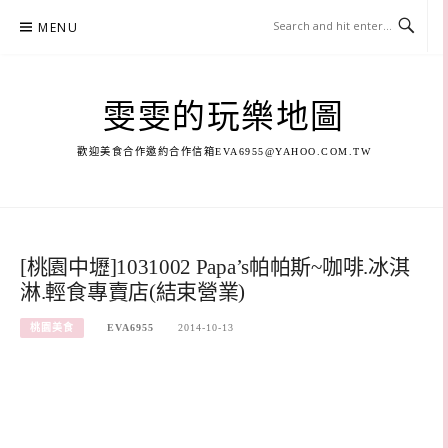
Skip
MENU
to
content
雯雯的玩樂地圖
歡迎美食合作邀約合作信箱
EVA6955@YAHOO.COM.TW
[桃園中壢]1031002 Papa’s帕帕斯~咖啡.冰淇
淋.輕食專賣店(結束營業)
桃園美食
EVA6955
2014-10-13