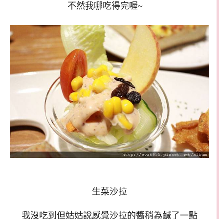
不然我哪吃得完喔~
生菜沙拉
我沒吃到但姑姑說感覺沙拉的醬稍為鹹了一點