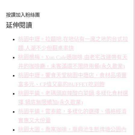
按讚加入粉絲團
延伸閱讀
桃園中壢。拉麵吧,在地佔有一席之地的台式拉
麵,人潮不少但翻桌率快
桃園楊梅。Xun Cafe遜咖啡,由老宅改建帶有天
井的咖啡廳，未客滿還不限時用餐(永久歇業)
桃園中壢。饗食天堂桃園中壢店，食材品項豐
富多元、CP值又高的BUFFET吃到飽
桃園平鎮。老碼頭麻辣酸白菜鍋,多樣化食材選
擇,鍋底無限續加(永久歇業)
桃園平鎮。雲泰館，多樣化的選擇、價格經濟
實惠又大份量
桃園大園。喬寓咖啡，華興池生態埤塘公園內