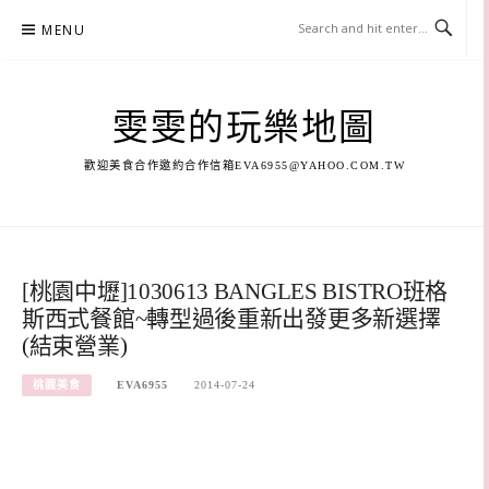
Skip
MENU
to
content
雯雯的玩樂地圖
歡迎美食合作邀約合作信箱
EVA6955@YAHOO.COM.TW
[桃園中壢]1030613 BANGLES BISTRO班格
斯西式餐館~轉型過後重新出發更多新選擇
(結束營業)
桃園美食
EVA6955
2014-07-24