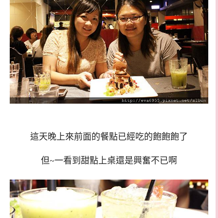
這天晚上來前面的餐點已經吃的飽飽飽了
但~一看到甜點上桌還是興奮不已啊