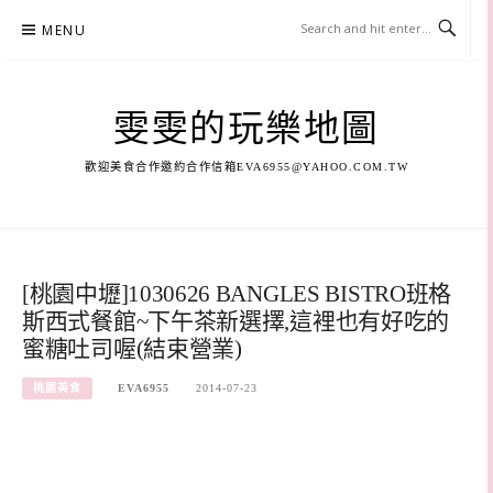
Skip
MENU
to
content
雯雯的玩樂地圖
歡迎美食合作邀約合作信箱
EVA6955@YAHOO.COM.TW
[桃園中壢]1030626 BANGLES BISTRO班格
斯西式餐館~下午茶新選擇,這裡也有好吃的
蜜糖吐司喔(結束營業)
桃園美食
EVA6955
2014-07-23