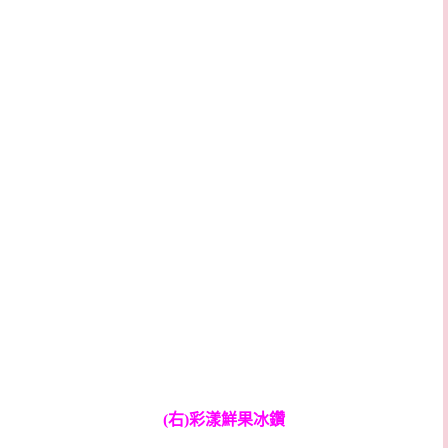
(右)彩漾鮮果冰鑽