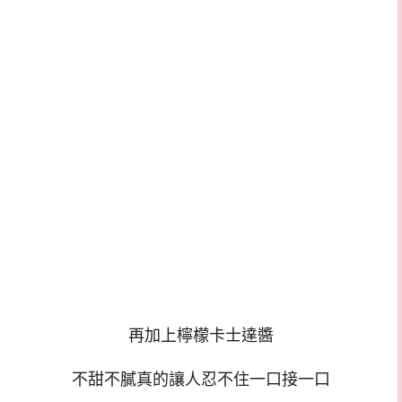
再加上檸檬卡士達醬
不甜不膩真的讓人忍不住一口接一口