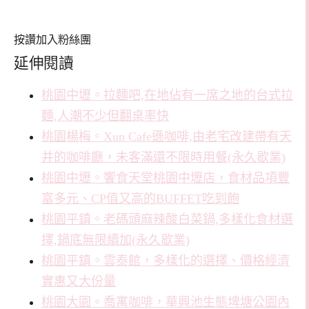
按讚加入粉絲團
延伸閱讀
桃園中壢。拉麵吧,在地佔有一席之地的台式拉
麵,人潮不少但翻桌率快
桃園楊梅。Xun Cafe遜咖啡,由老宅改建帶有天
井的咖啡廳，未客滿還不限時用餐(永久歇業)
桃園中壢。饗食天堂桃園中壢店，食材品項豐
富多元、CP值又高的BUFFET吃到飽
桃園平鎮。老碼頭麻辣酸白菜鍋,多樣化食材選
擇,鍋底無限續加(永久歇業)
桃園平鎮。雲泰館，多樣化的選擇、價格經濟
實惠又大份量
桃園大園。喬寓咖啡，華興池生態埤塘公園內