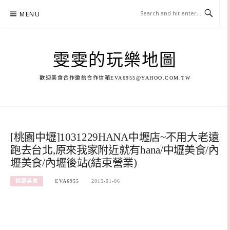
Skip
MENU
to
content
雯雯的玩樂地圖
歡迎美食合作邀約合作信箱
EVA6955@YAHOO.COM.TW
[桃園中壢]1031229HANA中壢店~不用大老遠
跑去台北,原來我家附近就有hana/中壢美食/內
壢美食/內壢後站(結束營業)
桃園美食
EVA6955
2015-01-06